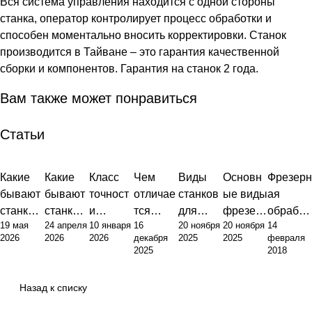
Вся система управления находится с одной стороны
станка, оператор контролирует процесс обработки и
способен моментально вносить корректировки. Станок
производится в Тайване – это гарантия качественной
сборки и компонентов. Гарантия на станок 2 года.
Вам также может понравиться
Статьи
Какие
Какие
Класс
Чем
Виды
Основн
Фрезерн
бывают
бывают
точност
отличае
станков
ые виды
ая
станки с
станки:
и
тся
для
фрезер
обработ
19 мая
24 апреля
10 января
16
20 ноября
20 ноября
14
ЧПУ:
полный
фрезер
токарны
металло
ных
ка
2026
2026
2026
декабря
2025
2025
февраля
инжене
обзор
ного
й станок
обработ
станков:
металло
2025
2018
рный
типов и
станка:
от
ки:
классиф
в:
подход к
их
от
фрезер
полный
икация,
оборудо
Назад к списку
классиф
назначе
стандар
ного:
гид по
назначе
вание,
икации
ния
тов до
принцип
выбору
ние и
техноло