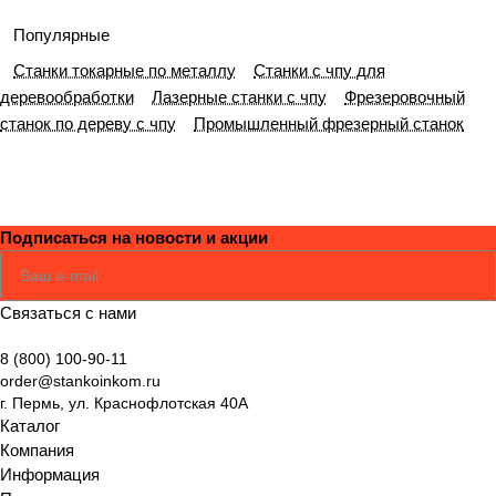
и
практик
ы
оборудо
примен
гии и
Популярные
выбору
и
работы
вания
ение
функцио
Станки токарные по металлу
Станки с чпу для
оборудо
эксплуа
и
нальны
деревообработки
Лазерные станки с чпу
Фрезеровочный
вания
тации
ключев
е
станок по дереву с чпу
Промышленный фрезерный станок
ые
возмож
отличия
ности
Подписаться
на новости и акции
Соглашаюсь
Политикой
Связаться с нами
8 (800) 100-90-11
order@stankoinkom.ru
г. Пермь, ул. Краснофлотская 40А
Каталог
Компания
Информация