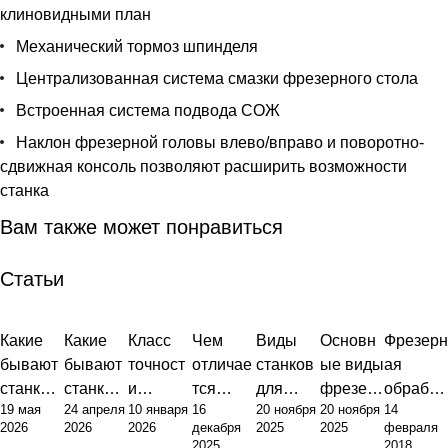
клиновидными план
Механический тормоз шпинделя
Централизованная система смазки фрезерного стола
Встроенная система подвода СОЖ
Наклон фрезерной головы влево/вправо и поворотно-
сдвижная консоль позволяют расширить возможности
станка
Вам также может понравиться
Статьи
Какие
Какие
Класс
Чем
Виды
Основн
Фрезерн
бывают
бывают
точност
отличае
станков
ые виды
ая
станки с
станки:
и
тся
для
фрезер
обработ
19 мая
24 апреля
10 января
16
20 ноября
20 ноября
14
ЧПУ:
полный
фрезер
токарны
металло
ных
ка
2026
2026
2026
декабря
2025
2025
февраля
инжене
обзор
ного
й станок
обработ
станков:
металло
2025
2018