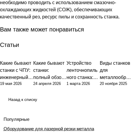
необходимо проводить с использованием смазочно-
охлаждающих жидкостей (СОЖ), обеспечивающих
качественный рез, ресурс пилы и сохранность станка.
Вам также может понравиться
Статьи
Какие бывают
Какие бывают
Устройство
Виды станков
Советы
Советы
Советы
Советы
станки с ЧПУ:
станки:
ленточнопиль
для
инженерный
полный обзор
ного станка:
металлообраб
19 мая 2026
24 апреля 2026
1 марта 2026
20 ноября 2025
подход к
типов и их
базовые
отки: полный
классификаци
назначения
принципы и
гид по выбору
и и выбору
ключевые
оборудования
Назад к списку
оборудования
узлы
Популярные
Оборудование для лазерной резки металла