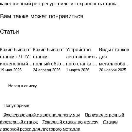
качественный рез, ресурс пилы и сохранность станка.
Вам также может понравиться
Статьи
Какие бывают
Какие бывают
Устройство
Виды станков
станки с ЧПУ:
станки:
ленточнопиль
для
инженерный
полный обзор
ного станка:
металлообраб
19 мая 2026
24 апреля 2026
1 марта 2026
20 ноября 2025
подход к
типов и их
базовые
отки: полный
классификаци
назначения
принципы и
гид по выбору
и и выбору
ключевые
оборудования
Назад к списку
оборудования
узлы
Популярные
Фрезеровочный станок по дереву чпу
Производственный
фрезерный станок
Токарный станок по железу
Станки
лазерной резки для листового металла