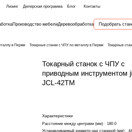
Лизинг
Дилерская программа
Блог
Контакты
аботка
Производство мебели
Деревообработка
Подобрать стан
еталлу в Перми
Токарные станки с ЧПУ по металлу в Перми
Токарные стан
Токарный станок с ЧПУ с
приводным инструментом j
JCL-42TM
Характеристики
Расстояние между центрами (мм)
:
180.0
Устанавливаемый диаметр над станиной (мм)
:
4