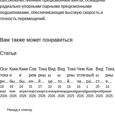
Высококачественные прецизионные винты, оснащены
радиально-упорными парными прецизионными
подшипниками, обеспечивающие высокую скорость и
точность перемещений.
Вам также может понравиться
Статьи
Оси
Каки
Каки
Сов
Тока
Вид
Вид
Тока
Чем
Как
Вид
Тока
тока
е
е
рем
рны
ы
ы
рны
отли
выб
ы
рны
рног
быв
быв
енн
й
цент
тока
й
чает
рать
стан
е
19
19
24
31
27
10
10
16
16
1
20
14
о
ают
ают
ый
стан
ров
рно-
стан
ся
тока
ков
цикл
мая
мая
апреля
марта
марта
января
января
декабря
декабря
декабря
ноября
мая
стан
стан
стан
рын
ок
для
фре
ок:
тока
рны
для
ы
2026
2026
2026
2026
2026
2026
2026
2025
2025
2025
2025
2025
ка с
ки с
ки:
ок
это
тока
зерн
вид
рны
й
мета
Fanu
ЧПУ:
ЧПУ:
полн
мета
фун
рны
ого
ы,
й
стан
ллоо
c:
Назад к списку
анат
инж
ый
ллоо
дам
х
стан
устр
стан
ок
браб
руко