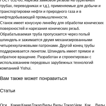
ГОСТ 832-80, нарезка замковой резьбы на бурильных
трубах, переводниках и т.д.), применяемые для добычи и
транспортировки нефти и природного газа и в
нефтедобывающей промышленности.
Станок имеет конусную линейку для обработки конических
поверхностей и нарезания конических резьб.
Обрабатываемая труба пропускается через полый
шпиндель и зажимается двумя механизированными
четырехкулачковыми патронами. Другой конец трубы
поддерживается люнетом. Шпиндель имеет прямое и
обратное вращение. Разработан и спроектирован с
использованием передовых зарубежных технологий
компанией Yishui.
Вам также может понравиться
Статьи
Оси
Какие
Какие
Токар
Виды
Виды
Токар
Чем
Как
Виды