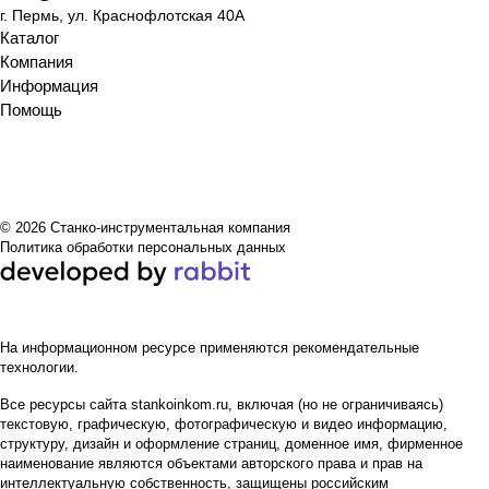
ния
крите
г. Пермь, ул. Краснофлотская 40А
рии
Каталог
выбо
Компания
ра
Информация
Помощь
© 2026 Станко-инструментальная компания
Политика обработки персональных данных
На информационном ресурсе применяются
рекомендательные
технологии
.
Все ресурсы сайта stankoinkom.ru, включая (но не ограничиваясь)
текстовую, графическую, фотографическую и видео информацию,
структуру, дизайн и оформление страниц, доменное имя, фирменное
наименование являются объектами авторского права и прав на
интеллектуальную собственность, защищены российским