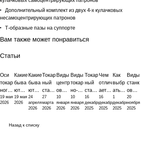
кулачковых самоцентрирующих патронов
Дополнительный комплект из двух 4-х кулачковых
несамоцентрирующих патронов
Т-образные пазы на суппорте
Вам также может понравиться
Статьи
Оси
Какие
Какие
Токар
Виды
Виды
Токар
Чем
Как
Виды
токар
быва
быва
ный
центр
токар
ный
отлич
выбр
станк
ного
ют
ют
стано
ов
но-
стано
ается
ать
ов
19 мая
19 мая
24
27
10
10
16
16
1
20
станк
станк
станк
к это
для
фрез
к:
токар
токар
для
2026
2026
апреля
марта
января
января
декабря
декабря
декабря
ноября
а с
и с
и:
фунд
токар
ерног
виды,
ный
ный
метал
2026
2026
2026
2026
2025
2025
2025
2025
ЧПУ:
ЧПУ:
полн
амен
ных
о
устро
стано
стано
лооб
анато
инже
ый
т
станк
станк
йство
к от
к по
работ
Назад к списку
мия,
нерн
обзор
произ
ов:
а
и
фрез
метал
ки:
точно
ый
типов
водст
полн
прин
ерног
лу
полн