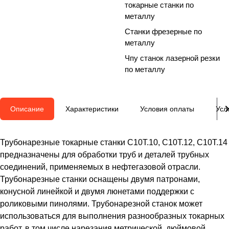
токарные станки по
металлу
Станки фрезерные по
металлу
Чпу станок лазерной резки
по металлу
Описание
Характеристики
Условия оплаты
Усл
Трубонарезные токарные станки C10T.10, C10T.12, C10T.14
предназначены для обработки труб и деталей трубных
соединений, применяемых в нефтегазовой отрасли.
Трубонарезные станки оснащены двумя патронами,
конусной линейкой и двумя люнетами поддержки с
роликовыми пинолями. Трубонарезной станок может
использоваться для выполнения разнообразных токарных
работ, в том числе нарезания метрической, дюймовой,