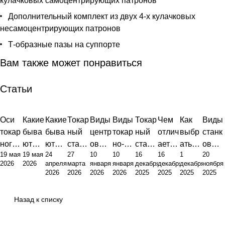
кулачковых самоцентрирующих патронов
Дополнительный комплект из двух 4-х кулачковых
несамоцентрирующих патронов
Т-образные пазы на суппорте
Вам также может понравиться
Статьи
Оси
Какие
Какие
Токар
Виды
Виды
Токар
Чем
Как
Виды
токар
быва
быва
ный
центр
токар
ный
отлич
выбр
станк
ного
ют
ют
стано
ов
но-
стано
ается
ать
ов
19 мая
19 мая
24
27
10
10
16
16
1
20
станк
станк
станк
к это
для
фрез
к:
токар
токар
для
2026
2026
апреля
марта
января
января
декабря
декабря
декабря
ноября
а с
и с
и:
фунд
токар
ерног
виды,
ный
ный
метал
2026
2026
2026
2026
2025
2025
2025
2025
ЧПУ:
ЧПУ:
полн
амен
ных
о
устро
стано
стано
лооб
анато
инже
ый
т
станк
станк
йство
к от
к по
работ
Назад к списку
мия,
нерн
обзор
произ
ов:
а
и
фрез
метал
ки:
точно
ый
типов
водст
полн
прин
ерног
лу
полн