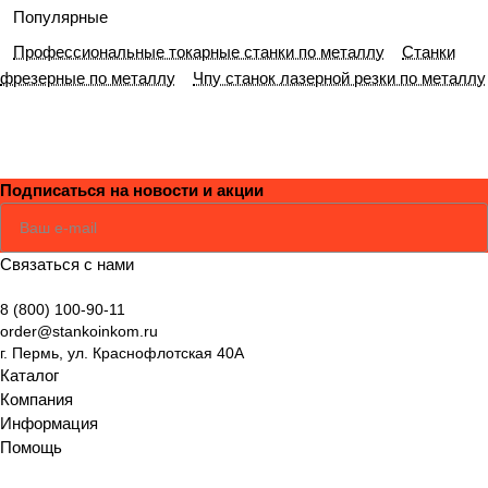
сть,
подхо
и их
венн
ое
цип
о:
ый
Популярные
юсти
д к
назна
ой
руков
работ
прин
гид
Профессиональные токарные станки по металлу
Станки
ровка
класс
чения
пира
одств
ы
ципы
по
фрезерные по металлу
Чпу станок лазерной резки по металлу
ифик
миды
о от
работ
выбо
ации
:
экспе
ы и
ру
и
разби
ртов
ключ
обору
выбо
раем
Станк
евые
дова
ру
суть,
оинко
отлич
ния
Подписаться
на новости и акции
обору
виды
м
ия
Соглашаюсь
Политикой
дова
и
Связаться с нами
ния
крите
рии
8 (800) 100-90-11
выбо
order@stankoinkom.ru
ра
г. Пермь, ул. Краснофлотская 40А
Каталог
Компания
Информация
Помощь