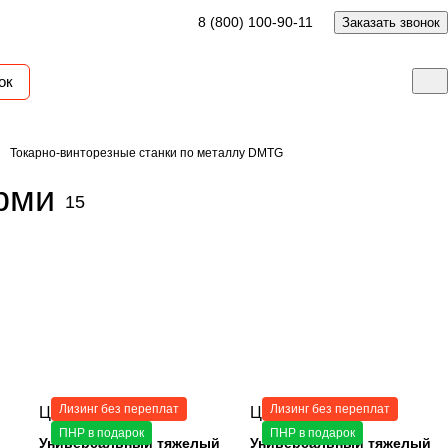
8 (800) 100-90-11
Заказать звонок
ок
Токарно-винторезные станки по металлу DMTG
рми
15
Лизинг без переплат
Лизинг без переплат
Цена по запросу
Цена по запросу
ПНР в подарок
ПНР в подарок
Универсальный тяжелый
Универсальный тяжелый