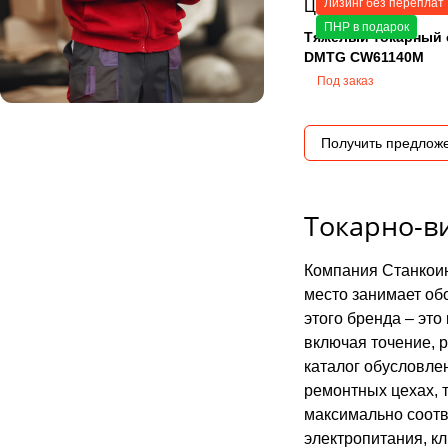
Лизинг без переплат
Цена по запросу
ПНР в подарок
Тяжелый токарный 
DMTG CW61140M
Под заказ
Получить предлож
Токарно-в
Компания Станкоин
место занимает об
этого бренда – эт
включая точение, 
каталог обусловле
ремонтных цехах, т
максимально соотв
электропитания, к