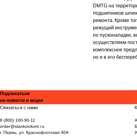
DMTG на территори
подшипников шпинд
ремонта. Кроме то
режущий инструмен
по пусконаладке, 
осуществляем пост
комплексное предл
но и в его беспере
Подписаться
на новости и акции
С
Связаться с нами
К
8 (800) 100-90-11
А
order@stankoinkom.ru
г. Пермь, ул. Краснофлотская 40А
У