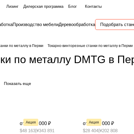
Лизинг
Дилерская программа
Блог
Контакты
аботка
Производство мебели
Деревообработка
Подобрать стан
танки по металлу в Перми
Токарно-винторезные станки по металлу в Перми
нки по металлу DMTG в Пе
Показать еще
Акция
Акция
от 3 490 000 ₽
от 2 090 000 ₽
$48 163
|
¥343 891
$28 404
|
¥202 808