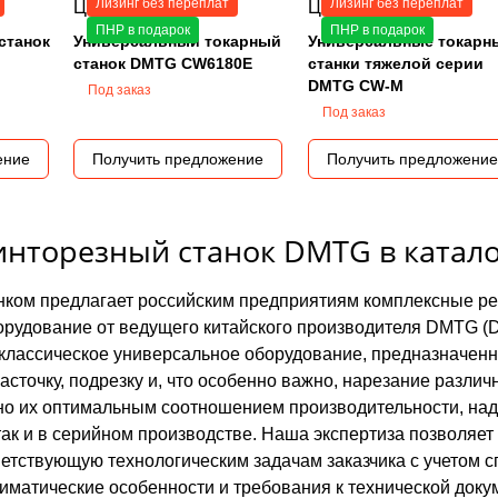
Лизинг без переплат
Лизинг без переплат
Цена по запросу
Цена по запросу
ПНР в подарок
ПНР в подарок
станок
Универсальный токарный
Универсальные токарн
станок DMTG CW6180E
станки тяжелой серии
DMTG CW-M
Под заказ
Под заказ
ение
Получить предложение
Получить предложение
инторезный станок DMTG в катал
ком предлагает российским предприятиям комплексные ре
орудование от ведущего китайского производителя DMTG (Da
о классическое универсальное оборудование, предназначен
расточку, подрезку и, что особенно важно, нарезание разл
но их оптимальным соотношением производительности, наде
ак и в серийном производстве. Наша экспертиза позволяет 
етствующую технологическим задачам заказчика с учетом 
лиматические особенности и требования к технической доку