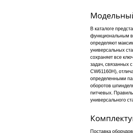
Модельный
В каталоге предст
функциональным во
определяют максим
универсальных ста
сохраняет все клю
задач, связанных 
CW61160H), отлича
определенными пар
оборотов шпинделя
питчевых. Правиль
универсального ст
Комплекту
Поставка оборудов