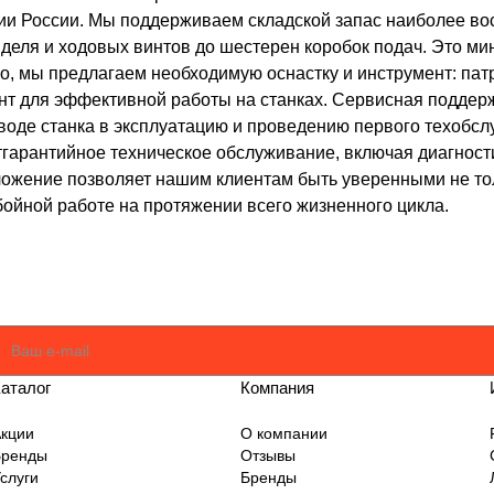
и России. Мы поддерживаем складской запас наиболее вос
еля и ходовых винтов до шестерен коробок подач. Это ми
го, мы предлагаем необходимую оснастку и инструмент: па
т для эффективной работы на станках. Сервисная поддер
вводе станка в эксплуатацию и проведению первого техобс
гарантийное техническое обслуживание, включая диагности
ожение позволяет нашим клиентам быть уверенными не тол
бойной работе на протяжении всего жизненного цикла.
оглашаюсь
Политикой
аталог
Компания
кции
О компании
Бренды
Отзывы
слуги
Бренды