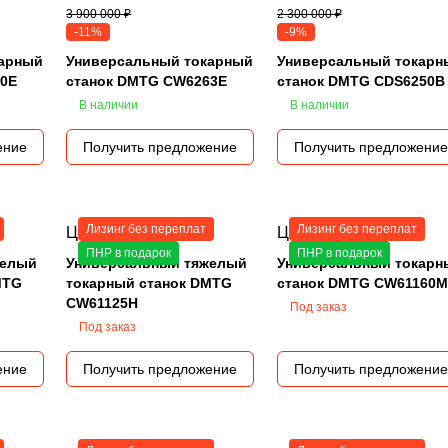
3 900 000 ₽
2 300 000 ₽
-11%
-9%
карный
Универсальный токарный
Универсальный токарн
80E
станок DMTG CW6263E
станок DMTG CDS6250B
В наличии
В наличии
ение
Получить предложение
Получить предложение
Лизинг без переплат
Лизинг без переплат
Цена по запросу
Цена по запросу
ПНР в подарок
ПНР в подарок
желый
Универсальный тяжелый
Универсальный токарн
MTG
токарный станок DMTG
станок DMTG CW61160M
CW61125H
Под заказ
Под заказ
ение
Получить предложение
Получить предложение