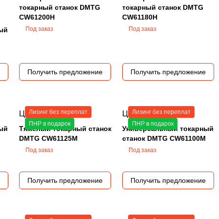
токарный станок DMTG
токарный станок DMTG
CW61200H
CW61180H
Под заказ
Под заказ
ый
Получить предложение
Получить предложение
Лизинг без переплат
Лизинг без переплат
Цена по запросу
Цена по запросу
ПНР в подарок
ПНР в подарок
ый
Тяжелый токарный станок
Универсальный токарный
DMTG CW61125M
станок DMTG CW61100M
Под заказ
Под заказ
Получить предложение
Получить предложение