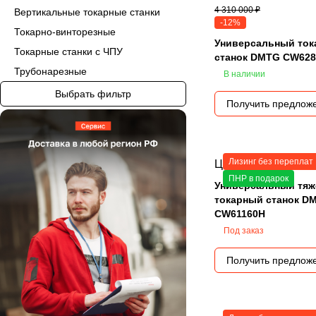
4 310 000 ₽
Вертикальные токарные станки
-12%
Токарно-винторезные
Универсальный то
Токарные станки с ЧПУ
станок DMTG CW62
Трубонарезные
В наличии
Выбрать фильтр
Получить предлож
Лизинг без переплат
Цена по запросу
ПНР в подарок
Универсальный тя
токарный станок D
CW61160H
Под заказ
Получить предлож