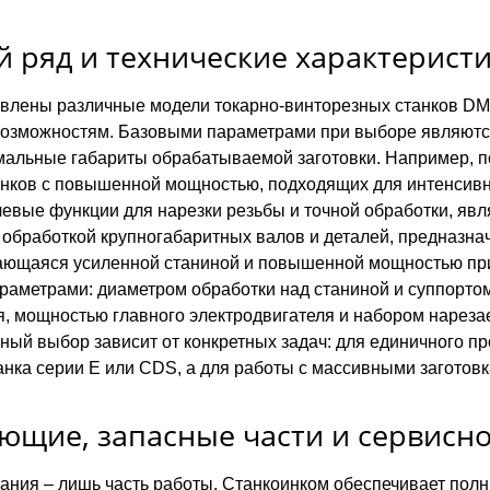
 ряд и технические характерист
авлены различные модели токарно-винторезных станков D
зможностям. Базовыми параметрами при выборе являются
альные габариты обрабатываемой заготовки. Например, п
нков с повышенной мощностью, подходящих для интенсивн
чевые функции для нарезки резьбы и точной обработки, яв
с обработкой крупногабаритных валов и деталей, предназ
ющаяся усиленной станиной и повышенной мощностью прив
аметрами: диаметром обработки над станиной и суппорто
, мощностью главного электродвигателя и набором нареза
ный выбор зависит от конкретных задач: для единичного п
анка серии E или CDS, а для работы с массивными заготовк
ющие, запасные части и сервисн
ания – лишь часть работы. Станкоинком обеспечивает пол