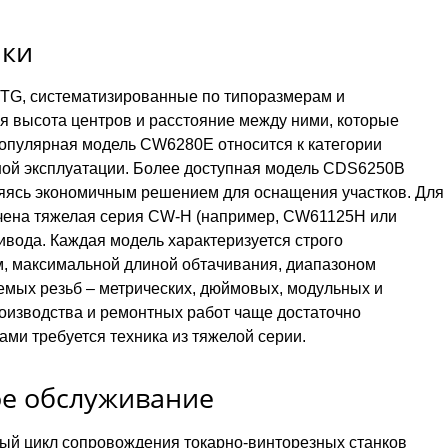
ики
MTG, систематизированные по типоразмерам и
 высота центров и расстояние между ними, которые
опулярная модель CW6280E относится к категории
ой эксплуатации. Более доступная модель CDS6250B
ляясь экономичным решением для оснащения участков. Для
начена тяжелая серия CW-H (например, CW61125H или
ода. Каждая модель характеризуется строго
м, максимальной длиной обтачивания, диапазоном
емых резьб – метрических, дюймовых, модульных и
роизводства и ремонтных работ чаще достаточно
ами требуется техника из тяжелой серии.
ое обслуживание
ный цикл сопровождения токарно-винторезных станков