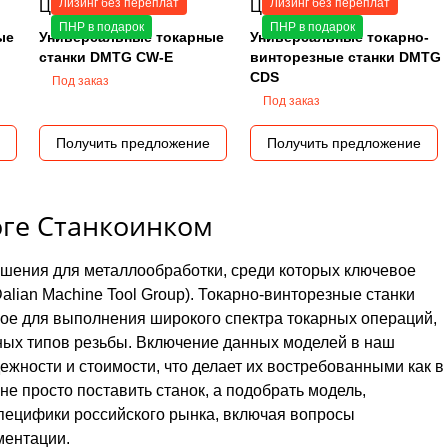
Лизинг без переплат
Лизинг без переплат
Цена по запросу
Цена по запросу
ПНР в подарок
ПНР в подарок
ые
Универсальные токарные
Универсальные токарно-
станки DMTG CW-E
винторезные станки DMTG
CDS
Под заказ
Под заказ
Получить предложение
Получить предложение
оге Станкоинком
шения для металлообработки, среди которых ключевое
lian Machine Tool Group). Токарно-винторезные станки
ное для выполнения широкого спектра токарных операций,
ичных типов резьбы. Включение данных моделей в наш
жности и стоимости, что делает их востребованными как в
не просто поставить станок, а подобрать модель,
специфики российского рынка, включая вопросы
ментации.