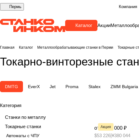
Пермь
Компания
Каталог
Акции
Металлообр
Главная
Каталог
Металлообрабатывающие станки в Перми
Токарные с
Токарно-винторезные ста
DMTG
EverX
Jet
Proma
Stalex
ZMM Bulgaria
Категория
Станки по металлу
Токарные станки
Акция
от 3 790 000 ₽
$53 226
|
¥380 044
Автоматы с ЧПУ